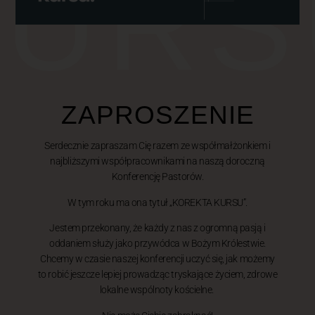
KURS
ZAPROSZENIE
Serdecznie zapraszam Cię razem ze współmałżonkiem i
najbliższymi współpracownikami na naszą doroczną
Konferencję Pastorów.
W tym roku ma ona tytuł „KOREKTA KURSU”.
Jestem przekonany, że każdy z nas z ogromną pasją i
oddaniem służy jako przywódca w Bożym Królestwie.
Chcemy w czasie naszej konferencji uczyć się, jak możemy
to robić jeszcze lepiej prowadząc tryskające życiem, zdrowe
lokalne wspólnoty kościelne.