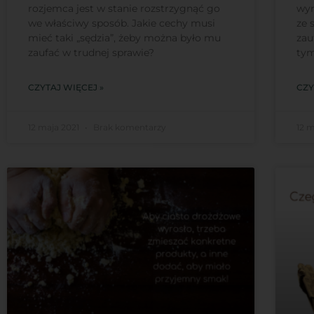
rozjemca jest w stanie rozstrzygnąć go
wyn
we właściwy sposób. Jakie cechy musi
ze 
mieć taki „sędzia”, żeby można było mu
zau
zaufać w trudnej sprawie?
tym
CZYTAJ WIĘCEJ »
CZY
12 maja 2021
Brak komentarzy
12 