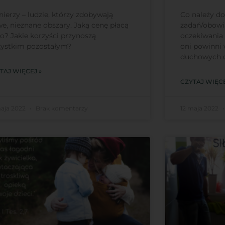
nierzy – ludzie, którzy zdobywają
Co należy d
e, nieznane obszary. Jaką cenę płacą
zadań/obowi
to? Jakie korzyści przynoszą
oczekiwania
ystkim pozostałym?
oni powinni 
duchowych d
TAJ WIĘCEJ »
CZYTAJ WIĘCE
maja 2022
Brak komentarzy
12 maja 2022