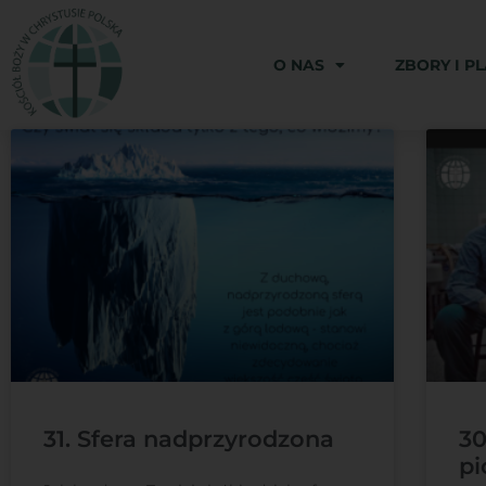
O NAS
ZBORY I P
31. Sfera nadprzyrodzona
30
pi