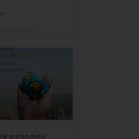
J »
Brak komentarzy
iał autorytetu