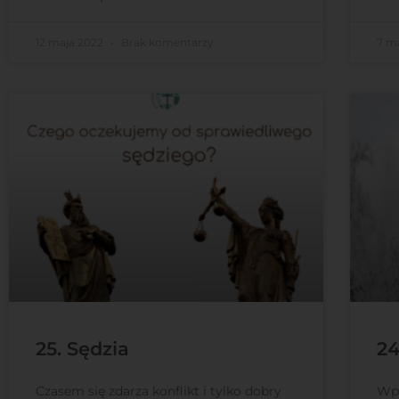
12 maja 2022
Brak komentarzy
7 m
25. Sędzia
24
Czasem się zdarza konflikt i tylko dobry
Wpł