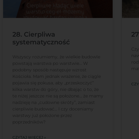
28. Cierpliwa
27
systematyczność
Czy
naw
Wszyscy rozumiemy, że wielkie budowle
rod
powstają warstwa po warstwie… W
mat
podobny sposób następuje wzrost
Kościoła. Mam jednak wrażenie, że ciągle
pojawia się pokusa, aby „przeskoczyć”
CZY
kilka warstw do góry, nie dbając o to, że
te niżej jeszcze nie są położone… że mamy
nadzieję na „cudowne skróty”, zamiast
cierpliwie budować… I czy doceniamy
warstwy już położone przez
poprzedników?
CZYTAJ WIĘCEJ »