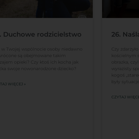
. Duchowe rodzicielstwo
26. Naś
 w Twojej wspólnocie osoby niedawno
Czy zdarzyło
rócone są obejmowane takim
kościelnym s
zajem opieki? Czy ktoś ich kocha jak
obrazka, czyl
ka swoje nowonarodzone dziecko?
wyrazisty sp
kogoś „stare
były sytuacj
TAJ WIĘCEJ »
CZYTAJ WIĘCE