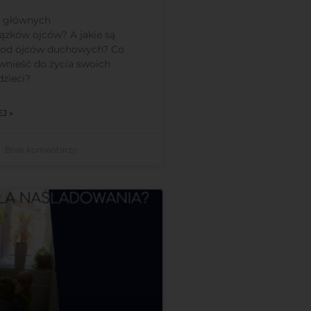
o głównych
ązków ojców? A jakie są
 od ojców duchowych? Co
wnieść do życia swoich
zieci?
J »
Brak komentarzy