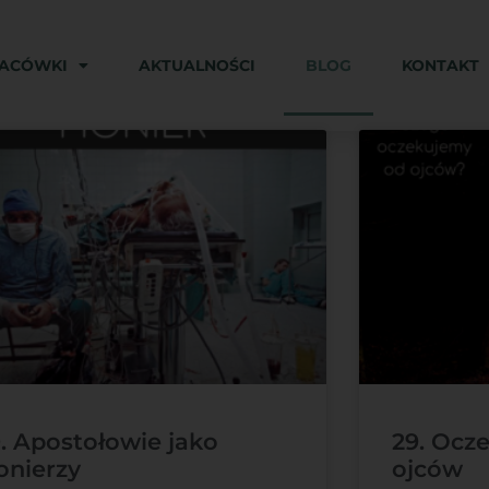
LACÓWKI
AKTUALNOŚCI
BLOG
KONTAKT
. Apostołowie jako
29. Ocz
onierzy
ojców