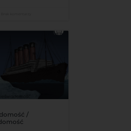
Brak komentarzy
adomość /
adomość