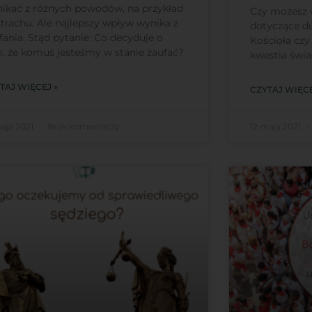
ikać z różnych powodów, na przykład
Czy możesz w
strachu. Ale najlepszy wpływ wynika z
dotyczące d
fania. Stąd pytanie: Co decyduje o
Kościoła czy
, że komuś jesteśmy w stanie zaufać?
kwestia świ
TAJ WIĘCEJ »
CZYTAJ WIĘCE
maja 2021
Brak komentarzy
12 maja 2021