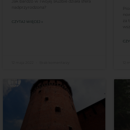
Jak bardzo w Twojej służbie działa sfera
nadprzyrodzona?
Pio
now
za 
CZYTAJ WIĘCEJ »
wsz
CZY
12 maja 2022
Brak komentarzy
12 