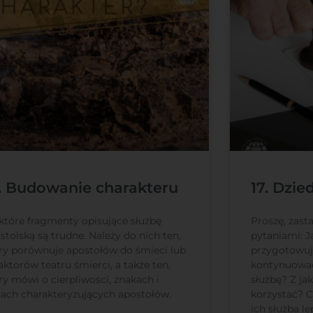
. Budowanie charakteru
17. Dzie
które fragmenty opisujące służbę
Proszę, zast
stolską są trudne. Należy do nich ten,
pytaniami: J
ry porównuje apostołów do śmieci lub
przygotowuje
aktorów teatru śmierci, a także ten,
kontynuować
ry mówi o cierpliwości, znakach i
służbę? Z j
ach charakteryzujących apostołów.
korzystać? C
ich służba le