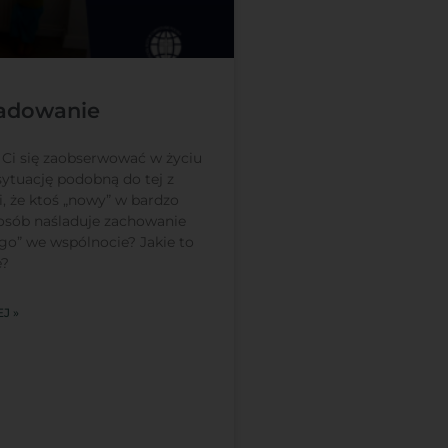
ladowanie
 Ci się zaobserwować w życiu
ytuację podobną do tej z
i, że ktoś „nowy” w bardzo
osób naśladuje zachowanie
go” we wspólnocie? Jakie to
e?
J »