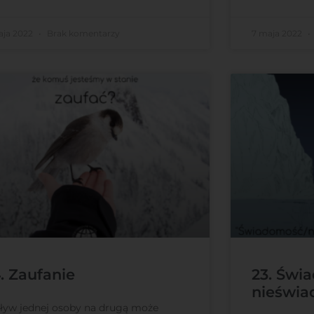
aja 2022
Brak komentarzy
7 maja 2022
. Zaufanie
23. Świ
nieświ
yw jednej osoby na drugą może