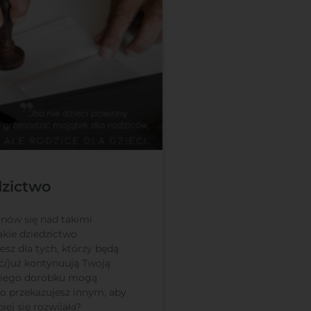
dzictwo
anów się nad takimi
akie dziedzictwo
sz dla tych, którzy będą
/już kontynuują Twoją
akiego dorobku mogą
o przekazujesz innym, aby
piej się rozwijała?