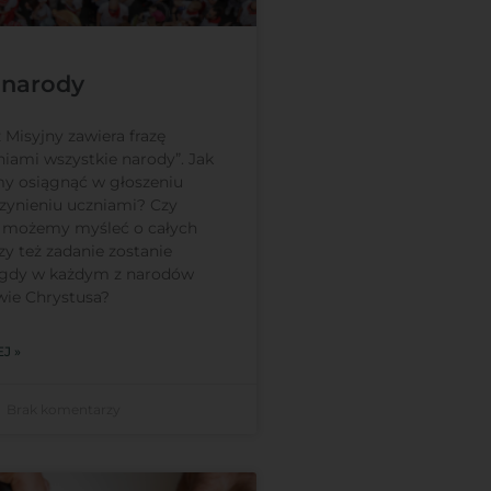
 narody
 Misyjny zawiera frazę
niami wszystkie narody”. Jak
y osiągnąć w głoszeniu
czynieniu uczniami? Czy
e możemy myśleć o całych
y też zadanie zostanie
 gdy w każdym z narodów
wie Chrystusa?
J »
Brak komentarzy