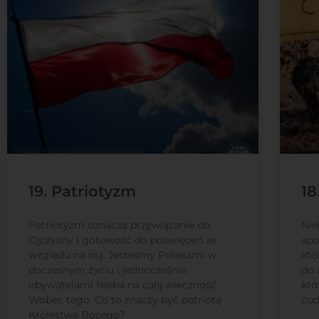
19. Patriotyzm
18
Patriotyzm oznacza przywiązanie do
Nie
Ojczyzny i gotowość do poświęceń ze
apo
względu na nią. Jesteśmy Polakami w
któ
doczesnym życiu i jednocześnie
do 
obywatelami Nieba na całą wieczność.
któ
Wobec tego: Co to znaczy być patriotą
cud
Królestwa Bożego?