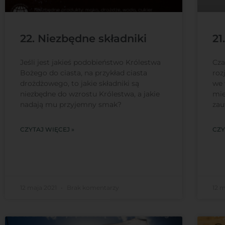
22. Niezbędne składniki
21
Jeśli jest jakieś podobieństwo Królestwa
Cza
Bożego do ciasta, na przykład ciasta
roz
drożdżowego, to jakie składniki są
we 
niezbędne do wzrostu Królestwa, a jakie
mie
nadają mu przyjemny smak?
zau
CZYTAJ WIĘCEJ »
CZY
12 maja 2021
Brak komentarzy
12 