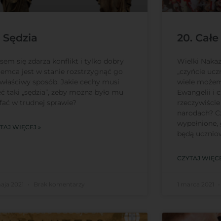
. Sędzia
20. Całe
sem się zdarza konflikt i tylko dobry
Wielki Nakaz
jemca jest w stanie rozstrzygnąć go
„czyńcie ucz
właściwy sposób. Jakie cechy musi
wiele możem
ć taki „sędzia”, żeby można było mu
Ewangelii i 
fać w trudnej sprawie?
rzeczywiści
narodach? Cz
wypełnione,
TAJ WIĘCEJ »
będą ucznio
CZYTAJ WIĘCE
maja 2021
Brak komentarzy
1 marca 2021