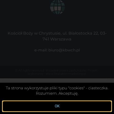
Kościół Boży w Chrystusie, ul. Białostocka 22, 03-
741 Warszawa
e-mail: biuro@kbwch.pl
© All rights reserved. Wszelkie prawa zastrzeżone. Projekt i
wykonanie - www.beataklimmarketing.pl
Ta strona wykorzystuje pliki typu "cookies" - ciasteczka.
Rozumiem. Akceptuję.
OK